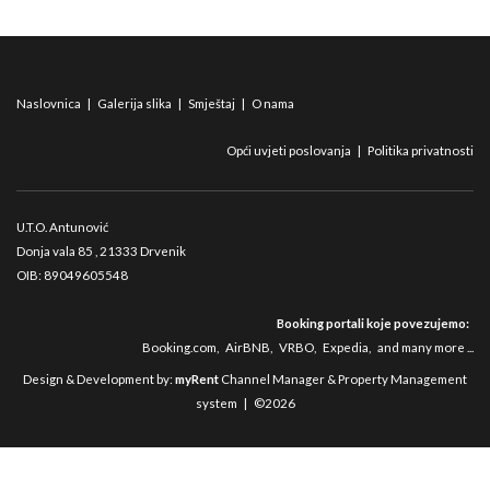
Naslovnica
|
Galerija slika
|
Smještaj
|
O nama
Opći uvjeti poslovanja
|
Politika privatnosti
U.T.O. Antunović
Donja vala 85
, 21333 Drvenik
OIB: 89049605548
Booking portali koje povezujemo:
Booking.com
,
AirBNB
,
VRBO
,
Expedia
,
and many more ...
Design & Development by:
myRent
Channel Manager & Property Management
system | ©2026