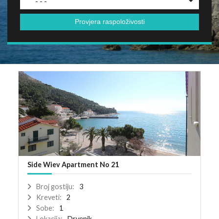
- - -
Provjera raspoloživosti
Side Wiev Apartment No 21
Broj gostiju:
3
Kreveti:
2
Sobe:
1
Lokacija:
Drvenik