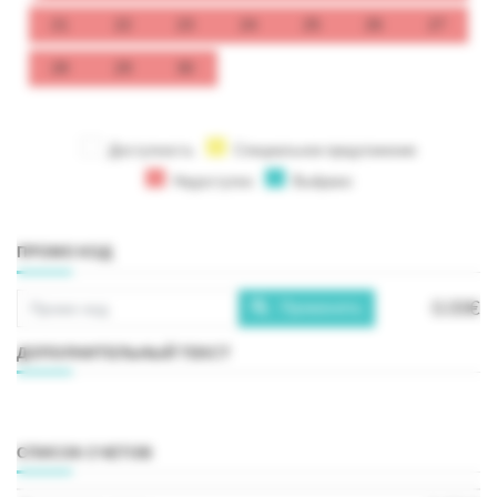
21
22
23
24
25
26
27
28
29
30
Доступность
Специальное предложение
Недоступно
Выбрано
ПРОМО КОД
0.00€
Применять
ДОПОЛНИТЕЛЬНЫЙ ТЕКСТ
СПИСОК СЧЕТОВ