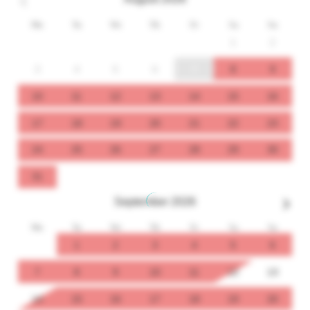
Mo
Tu
We
Th
Fr
Sa
Su
1
2
3
4
5
6
7
8
9
10
11
12
13
14
15
16
17
18
19
20
21
22
23
24
25
26
27
28
29
30
31
September
2026
Mo
Tu
We
Th
Fr
Sa
Su
1
2
3
4
5
6
7
8
9
10
11
12
13
14
15
16
17
18
19
20