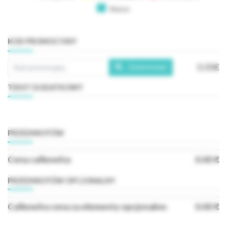
Wybór
KOD PROMOCYJNY
0.00€
Zastosować
TEKST DODATKOWY
PRZEDMIOTÓW
Cena całkowita:
0.00 €
PRZEDMIOTÓW OPCJONALNY
Całkowita cena za elementy opcjonalne:
0.00 €