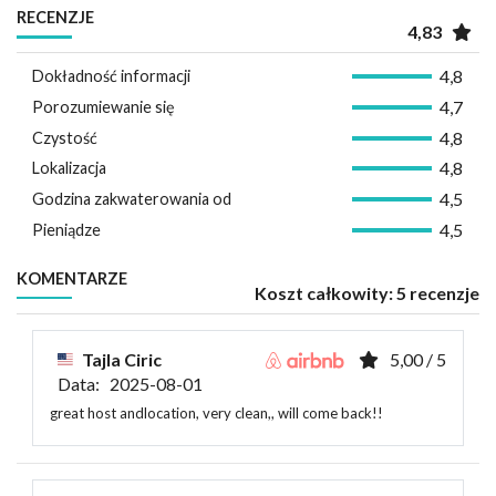
RECENZJE
4,83
4,8
Dokładność informacji
4,7
Porozumiewanie się
4,8
Czystość
4,8
Lokalizacja
4,5
Godzina zakwaterowania od
4,5
Pieniądze
KOMENTARZE
Koszt całkowity: 5 recenzje
Tajla Ciric
5,00 / 5
Data: 2025-08-01
great host andlocation, very clean,, will come back!!