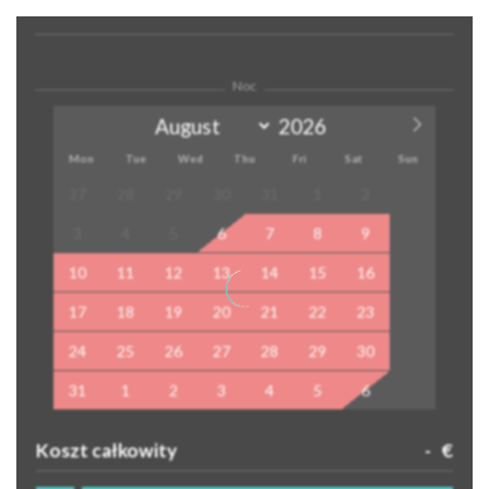
Noc
Mon
Tue
Wed
Thu
Fri
Sat
Sun
27
28
29
30
31
1
2
3
4
5
6
7
8
9
10
11
12
13
14
15
16
17
18
19
20
21
22
23
24
25
26
27
28
29
30
31
1
2
3
4
5
6
Koszt całkowity
-
€