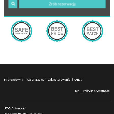
Zrób rezerwację
Strona główna
|
Galeria zdjęć
|
Zakwaterowanie
|
O nas
Ter
|
Polityka prywatności
U.T.O. Antunović
Donja vala 85
, 21333 Drvenik