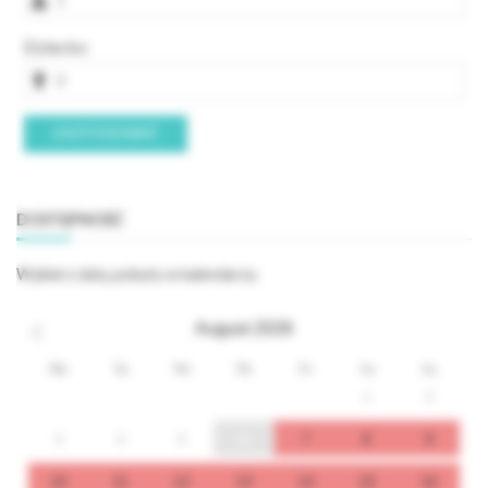
Dziecko
ZASTOSOWAĆ
DOSTĘPNOŚĆ
Wybierz datę pobytu w kalendarzu
August
2026
Mo
Tu
We
Th
Fr
Sa
Su
1
2
3
4
5
6
7
8
9
10
11
12
13
14
15
16