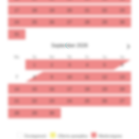
17
18
19
20
21
22
23
24
25
26
27
28
29
30
31
September
2026
Mo
Tu
We
Th
Fr
Sa
Su
1
2
3
4
5
6
7
8
9
10
11
12
13
14
15
16
17
18
19
20
21
22
23
24
25
26
27
28
29
30
Dostępność
Oferta specjalna
Niedostępne