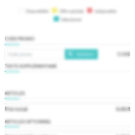
Disponibilité
Offre spéciale
Indisponible
Sélectionné
CODE PROMO
0.00€
Appliquer
TEXTE SUPPLÉMENTAIRE
ARTICLES
Prix ​​total:
0.00 €
ARTICLES OPTIONNEL