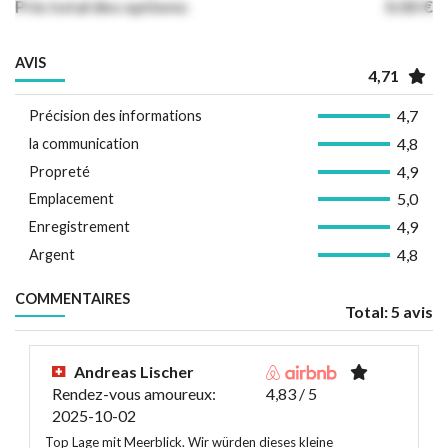
Prix total des options:
0.00 €
AVIS
4,71
4,7
Précision des informations
4,8
la communication
4,9
Propreté
5,0
Emplacement
4,9
Enregistrement
4,8
Argent
COMMENTAIRES
Total: 5 avis
Andreas Lischer
Rendez-vous amoureux:
4,83 / 5
2025-10-02
Top Lage mit Meerblick. Wir würden dieses kleine