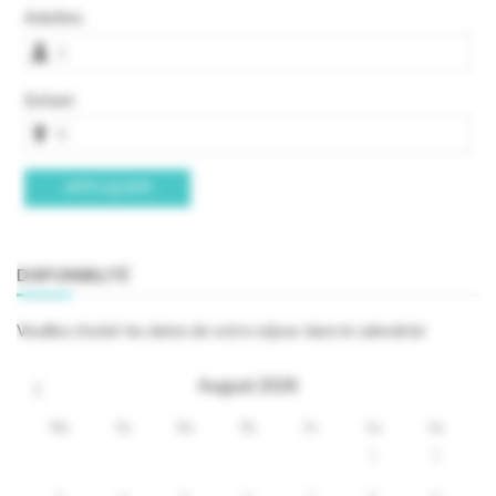
Adultes
Enfant
APPLIQUER
DISPONIBILITÉ
Veuillez choisir les dates de votre séjour dans le calendrier
August
2026
Mo
Tu
We
Th
Fr
Sa
Su
1
2