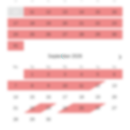
3
4
5
6
7
8
9
10
11
12
13
14
15
16
17
18
19
20
21
22
23
24
25
26
27
28
29
30
31
September
2026
Mo
Tu
We
Th
Fr
Sa
Su
1
2
3
4
5
6
7
8
9
10
11
12
13
14
15
16
17
18
19
20
21
22
23
24
25
26
27
28
29
30