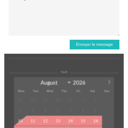
Envoyer le message
Nuit
Mon
Tue
Wed
Thu
Fri
Sat
Sun
27
28
29
30
31
1
2
3
4
5
6
7
8
9
10
11
12
13
14
15
16